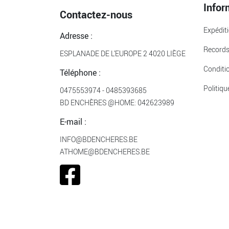
Infor
Contactez-nous
Expédit
Adresse :
Record
ESPLANADE DE L’EUROPE 2 4020 LIÈGE
Conditi
Téléphone :
Politiqu
0475553974
-
0485393685
BD ENCHÈRES @HOME:
042623989
E-mail :
INFO@BDENCHERES.BE
ATHOME@BDENCHERES.BE