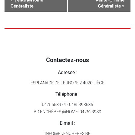
Généraliste
Généraliste
»
Contactez-nous
Adresse :
ESPLANADE DE L’EUROPE 2 4020 LIÈGE
Téléphone :
0475553974
-
0485393685
BD ENCHÈRES @HOME:
042623989
E-mail :
INFO@BDENCHERES.BE