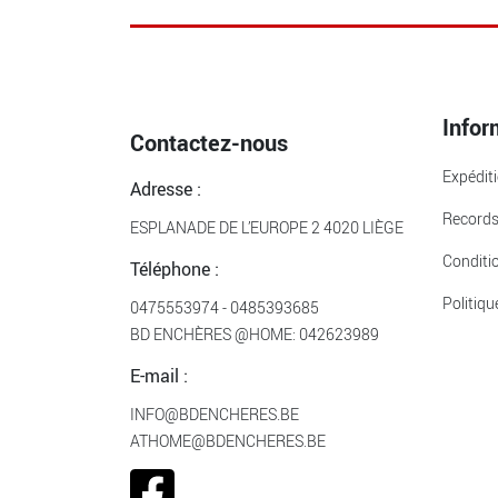
Infor
Contactez-nous
Expédit
Adresse :
Record
ESPLANADE DE L’EUROPE 2 4020 LIÈGE
Conditi
Téléphone :
Politiqu
0475553974
-
0485393685
BD ENCHÈRES @HOME:
042623989
E-mail :
INFO@BDENCHERES.BE
ATHOME@BDENCHERES.BE