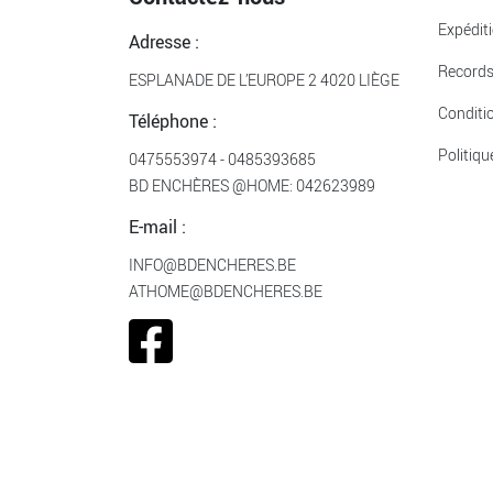
Expédit
Adresse :
Record
ESPLANADE DE L’EUROPE 2 4020 LIÈGE
Conditi
Téléphone :
Politiqu
0475553974
-
0485393685
BD ENCHÈRES @HOME:
042623989
E-mail :
INFO@BDENCHERES.BE
ATHOME@BDENCHERES.BE