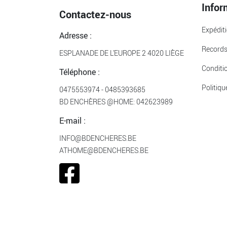
Infor
Contactez-nous
Expédit
Adresse :
Record
ESPLANADE DE L’EUROPE 2 4020 LIÈGE
Conditi
Téléphone :
Politiqu
0475553974
-
0485393685
BD ENCHÈRES @HOME:
042623989
E-mail :
INFO@BDENCHERES.BE
ATHOME@BDENCHERES.BE