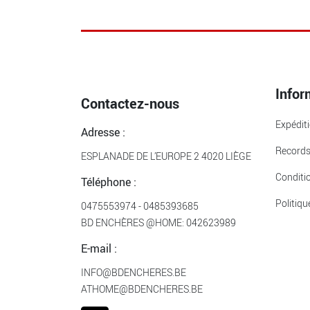
Infor
Contactez-nous
Expédit
Adresse :
Record
ESPLANADE DE L’EUROPE 2 4020 LIÈGE
Conditi
Téléphone :
Politiqu
0475553974
-
0485393685
BD ENCHÈRES @HOME:
042623989
E-mail :
INFO@BDENCHERES.BE
ATHOME@BDENCHERES.BE