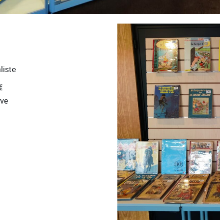
iste
€
rve