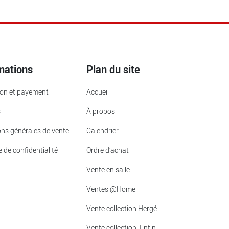
mations
Plan du site
ion et payement
Accueil
s
À propos
ons générales de vente
Calendrier
e de confidentialité
Ordre d’achat
Vente en salle
Ventes @Home
Vente collection Hergé
Vente collection Tintin