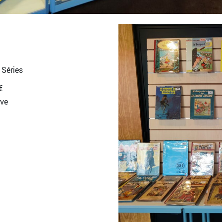
Séries
€
rve