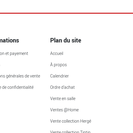
mations
Plan du site
ion et payement
Accueil
s
À propos
ons générales de vente
Calendrier
e de confidentialité
Ordre d’achat
Vente en salle
Ventes @Home
Vente collection Hergé
Vente collection Tintin