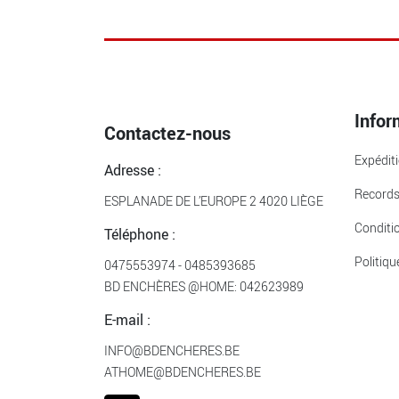
Infor
Contactez-nous
Expédit
Adresse :
Record
ESPLANADE DE L’EUROPE 2 4020 LIÈGE
Conditi
Téléphone :
Politiqu
0475553974
-
0485393685
BD ENCHÈRES @HOME:
042623989
E-mail :
INFO@BDENCHERES.BE
ATHOME@BDENCHERES.BE