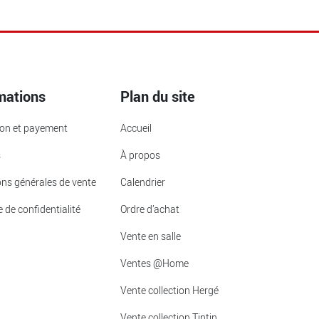
mations
Plan du site
ion et payement
Accueil
s
À propos
ons générales de vente
Calendrier
e de confidentialité
Ordre d’achat
Vente en salle
Ventes @Home
Vente collection Hergé
Vente collection Tintin