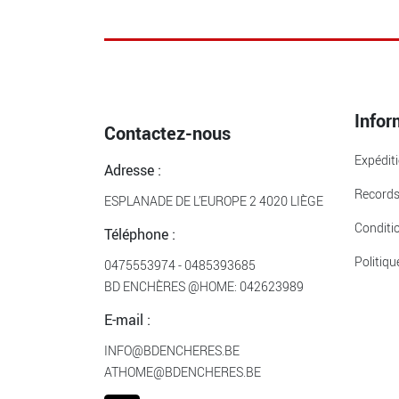
Infor
Contactez-nous
Expédit
Adresse :
Record
ESPLANADE DE L’EUROPE 2 4020 LIÈGE
Conditi
Téléphone :
Politiqu
0475553974
-
0485393685
BD ENCHÈRES @HOME:
042623989
E-mail :
INFO@BDENCHERES.BE
ATHOME@BDENCHERES.BE