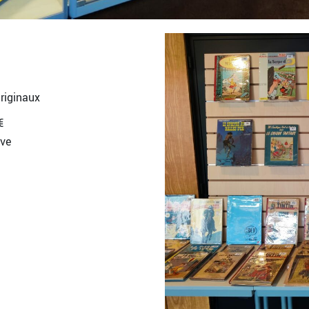
riginaux
€
rve