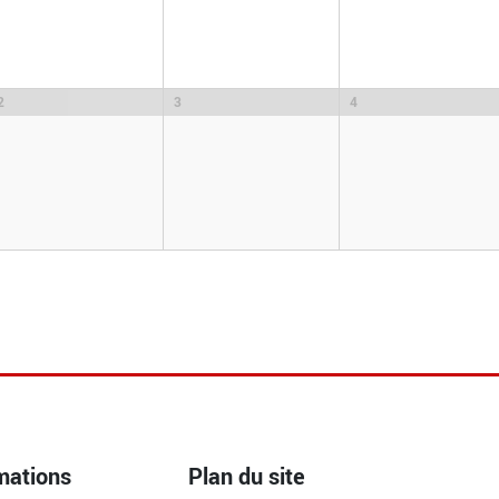
2
3
4
mations
Plan du site