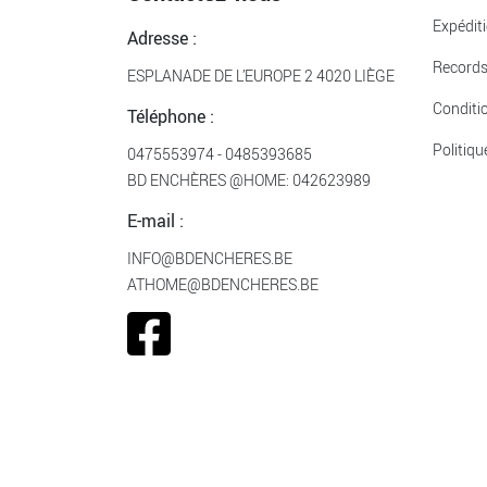
Expédit
Adresse :
Record
ESPLANADE DE L’EUROPE 2 4020 LIÈGE
Conditi
Téléphone :
Politiqu
0475553974
-
0485393685
BD ENCHÈRES @HOME:
042623989
E-mail :
INFO@BDENCHERES.BE
ATHOME@BDENCHERES.BE