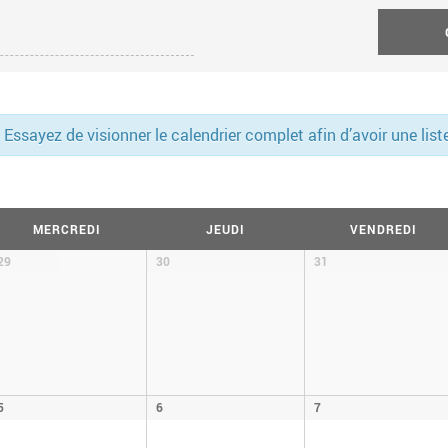
Essayez de visionner le calendrier complet afin d’avoir une li
MERCREDI
JEUDI
VENDREDI
29
30
31
5
6
7