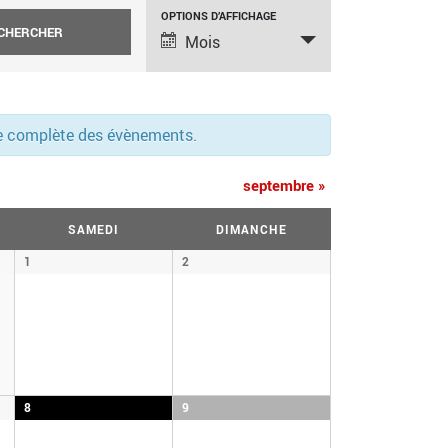
NAVIGATION
OPTIONS D’AFFICHAGE
Mois
DE
VUES
ÉVÈNEMENT
ste complète des évènements.
septembre
»
SAMEDI
DIMANCHE
1
2
8
9