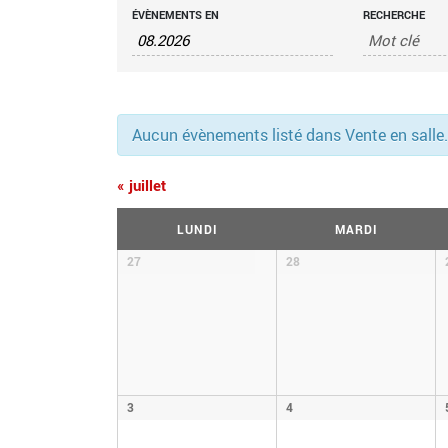
RECHERCHE
RECHERCHER
ÉVÈNEMENTS EN
RECHERCHE
ÉVÈNEMENTS
ET
NAVIGATION
DE
Aucun évènements listé dans Vente en salle. 
VUES
«
juillet
ÉVÈNEMENTS
CALENDRIER
LUNDI
MARDI
DE
Calendrier
27
28
de
ÉVÈNEMENTS
Évènements
3
4