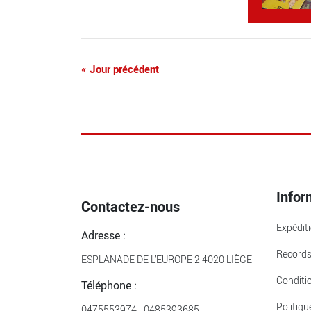
«
Jour précédent
Infor
Contactez-nous
Expédit
Adresse :
Record
ESPLANADE DE L’EUROPE 2 4020 LIÈGE
Conditi
Téléphone :
Politiqu
0475553974
-
0485393685