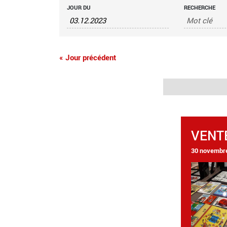
RECHERCHE
RECHERCHER
JOUR DU
RECHERCHE
ÉVÈNEMENTS
ET
NAVIGATION
«
Jour précédent
DE
VUES
ÉVÈNEMENTS
VENT
30 novembre