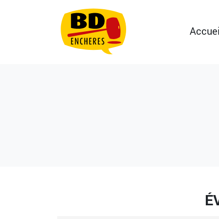
Accuei
É