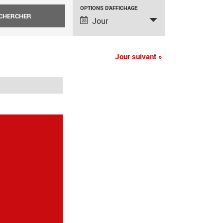
NAVIGATION
OPTIONS D’AFFICHAGE
Jour
DE
VUES
Jour suivant
»
ÉVÈNEMENT