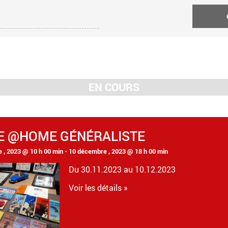
EN COURS
E @HOME GÉNÉRALISTE
 , 2023 @ 10 h 00 min
-
10 décembre , 2023 @ 18 h 00 min
Du 30.11.2023 au 10.12.2023
Voir les détails »