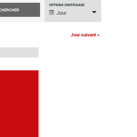
NAVIGATION
OPTIONS D’AFFICHAGE
Jour
DE
VUES
Jour suivant
»
ÉVÈNEMENT