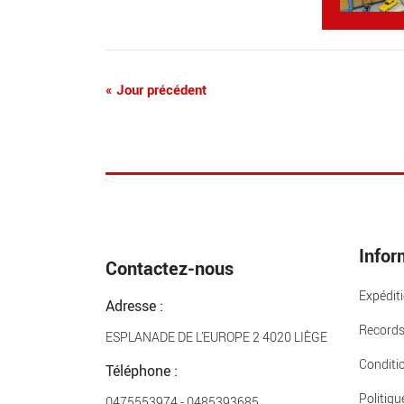
«
Jour précédent
Infor
Contactez-nous
Expédit
Adresse :
Record
ESPLANADE DE L’EUROPE 2 4020 LIÈGE
Conditi
Téléphone :
Politiqu
0475553974
-
0485393685