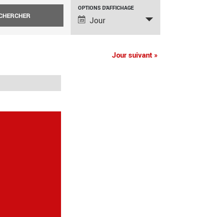
NAVIGATION
OPTIONS D’AFFICHAGE
Jour
DE
VUES
Jour suivant
»
ÉVÈNEMENT