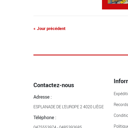
«
Jour précédent
Infor
Contactez-nous
Expédit
Adresse :
Record
ESPLANADE DE L’EUROPE 2 4020 LIÈGE
Conditi
Téléphone :
Politiqu
0475553974
-
0485393685