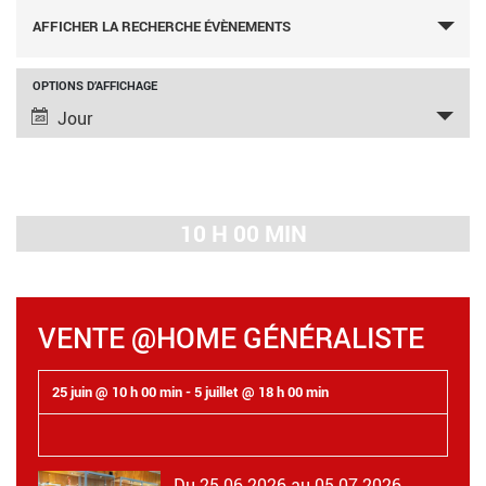
RECHERCHE
AFFICHER LA RECHERCHE ÉVÈNEMENTS
ET
NAVIGATION
NAVIGATION
OPTIONS D’AFFICHAGE
Jour
DE
DE
VUES
VUES
ÉVÈNEMENT
ÉVÈNEMENTS
10 H 00 MIN
VENTE @HOME GÉNÉRALISTE
25 juin @ 10 h 00 min
-
5 juillet @ 18 h 00 min
Du 25.06.2026 au 05.07.2026