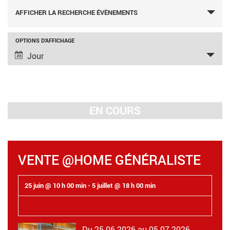
RECHERCHE
AFFICHER LA RECHERCHE ÉVÈNEMENTS
ET
NAVIGATION
NAVIGATION
OPTIONS D’AFFICHAGE
Jour
DE
DE
VUES
VUES
ÉVÈNEMENT
ÉVÈNEMENTS
EN COURS
VENTE @HOME GÉNÉRALISTE
25 juin @ 10 h 00 min
-
5 juillet @ 18 h 00 min
Du 25.06.2026 au 05.07.2026